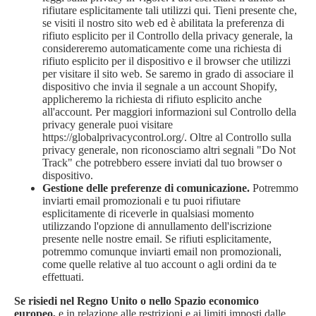
rifiutare esplicitamente tali utilizzi
qui
. Tieni presente che,
se visiti il nostro sito web ed è abilitata la preferenza di
rifiuto esplicito per il Controllo della privacy generale, la
considereremo automaticamente come una richiesta di
rifiuto esplicito per il dispositivo e il browser che utilizzi
per visitare il sito web. Se saremo in grado di associare il
dispositivo che invia il segnale a un account Shopify,
applicheremo la richiesta di rifiuto esplicito anche
all'account. Per maggiori informazioni sul Controllo della
privacy generale puoi visitare
https://globalprivacycontrol.org/. Oltre al Controllo sulla
privacy generale, non riconosciamo altri segnali "Do Not
Track" che potrebbero essere inviati dal tuo browser o
dispositivo.
Gestione delle preferenze di comunicazione.
Potremmo
inviarti email promozionali e tu puoi rifiutare
esplicitamente di riceverle in qualsiasi momento
utilizzando l'opzione di annullamento dell'iscrizione
presente nelle nostre email. Se rifiuti esplicitamente,
potremmo comunque inviarti email non promozionali,
come quelle relative al tuo account o agli ordini da te
effettuati.
Se risiedi nel Regno Unito o nello Spazio economico
europeo,
e in relazione alle restrizioni e ai limiti imposti dalle