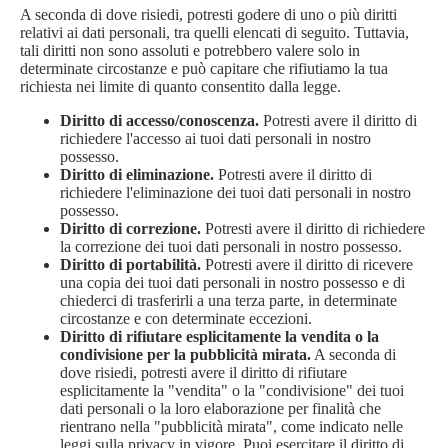
A seconda di dove risiedi, potresti godere di uno o più diritti
relativi ai dati personali, tra quelli elencati di seguito. Tuttavia,
tali diritti non sono assoluti e potrebbero valere solo in
determinate circostanze e può capitare che rifiutiamo la tua
richiesta nei limite di quanto consentito dalla legge.
Diritto di accesso/conoscenza.
Potresti avere il diritto di
richiedere l'accesso ai tuoi dati personali in nostro
possesso.
Diritto di eliminazione.
Potresti avere il diritto di
richiedere l'eliminazione dei tuoi dati personali in nostro
possesso.
Diritto di correzione.
Potresti avere il diritto di richiedere
la correzione dei tuoi dati personali in nostro possesso.
Diritto di portabilità.
Potresti avere il diritto di ricevere
una copia dei tuoi dati personali in nostro possesso e di
chiederci di trasferirli a una terza parte, in determinate
circostanze e con determinate eccezioni.
Diritto di rifiutare esplicitamente la vendita o la
condivisione per la pubblicità mirata.
A seconda di
dove risiedi, potresti avere il diritto di rifiutare
esplicitamente la "vendita" o la "condivisione" dei tuoi
dati personali o la loro elaborazione per finalità che
rientrano nella "pubblicità mirata", come indicato nelle
leggi sulla privacy in vigore. Puoi esercitare il diritto di