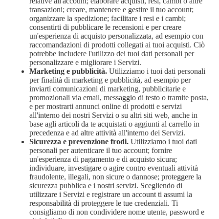
relative all'account; elaborare acquisti, resi, cambi o altre
transazioni; creare, mantenere e gestire il tuo account;
organizzare la spedizione; facilitare i resi e i cambi;
consentirti di pubblicare le recensioni e per creare
un'esperienza di acquisto personalizzata, ad esempio con
raccomandazioni di prodotti collegati ai tuoi acquisti. Ciò
potrebbe includere l'utilizzo dei tuoi dati personali per
personalizzare e migliorare i Servizi.
Marketing e pubblicità.
Utilizziamo i tuoi dati personali
per finalità di marketing e pubblicità, ad esempio per
inviarti comunicazioni di marketing, pubblicitarie e
promozionali via email, messaggio di testo o tramite posta,
e per mostrarti annunci online di prodotti e servizi
all'interno dei nostri Servizi o su altri siti web, anche in
base agli articoli da te acquistati o aggiunti al carrello in
precedenza e ad altre attività all'interno dei Servizi.
Sicurezza e prevenzione frodi.
Utilizziamo i tuoi dati
personali per autenticare il tuo account; fornire
un'esperienza di pagamento e di acquisto sicura;
individuare, investigare o agire contro eventuali attività
fraudolente, illegali, non sicure o dannose; proteggere la
sicurezza pubblica e i nostri servizi. Scegliendo di
utilizzare i Servizi e registrare un account ti assumi la
responsabilità di proteggere le tue credenziali. Ti
consigliamo di non condividere nome utente, password e